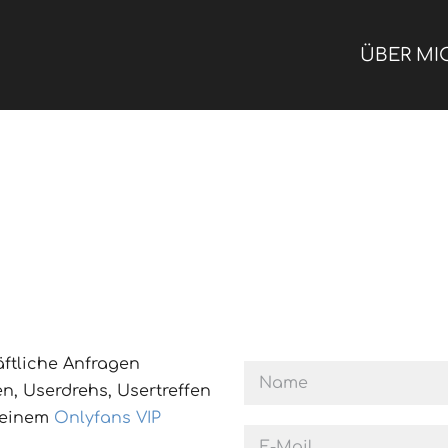
ÜBER MI
äftliche Anfragen
n, Userdrehs, Usertreffen
 meinem
Onlyfans VIP